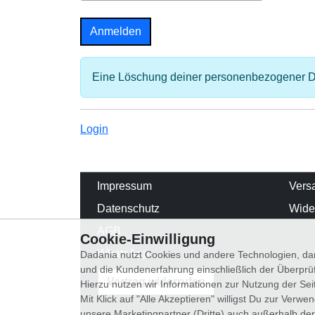
Eine Löschung deiner personenbezogener Dat
Login
Impressum
Vers
Datenschutz
Wide
AGB
Cookie-Einwilligung
WhatsApp
Dadania nutzt Cookies und andere Technologien, dam
und die Kundenerfahrung einschließlich der Überpr
Vertrag widerrufen
Hierzu nutzen wir Informationen zur Nutzung der Se
Mit Klick auf "Alle Akzeptieren" willigst Du zur Ver
unsere Marketingpartner (Dritte) auch außerhalb der